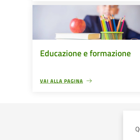
Educazione e formazione
VAI ALLA PAGINA
EDUCAZIONE E FORMAZIONE
Modulo
Q