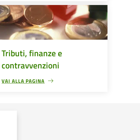
Tributi, finanze e
contravvenzioni
VAI ALLA PAGINA
TRIBUTI, FINANZE E CONTRAVVENZIONI