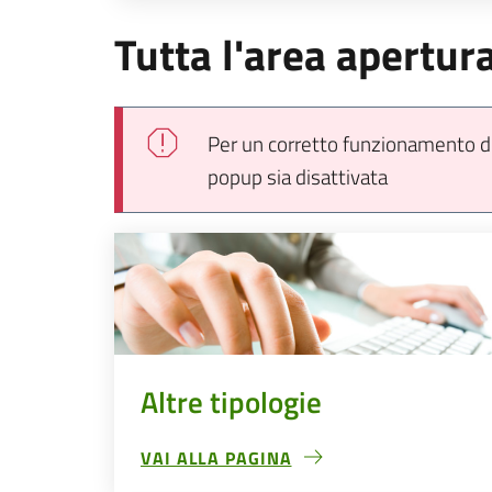
Tutta l'area apertur
Per un corretto funzionamento del
popup sia disattivata
Altre tipologie
VAI ALLA PAGINA
ALTRE TIPOLOGIE