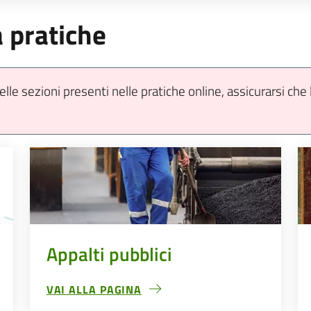
a pratiche
le sezioni presenti nelle pratiche online, assicurarsi che
Appalti pubblici
VAI ALLA PAGINA
APPALTI PUBBLICI