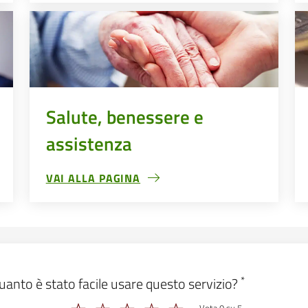
Salute, benessere e
assistenza
VAI ALLA PAGINA
SALUTE, BENESSERE E ASSISTENZA
 form_valutazione
*
uanto è stato facile usare questo servizio?