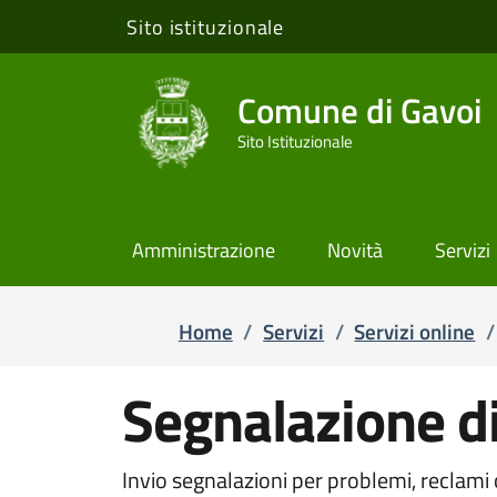
Sito istituzionale
Salta e vai al contenuto
Salta e vai al footer
Comune di Gavoi
Sito Istituzionale
Amministrazione
Novità
Servizi
Home
/
Servizi
/
Servizi online
/
Segnalazione di
Invio segnalazioni per problemi, reclami 